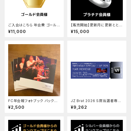
ご入会はこちら 年会費 ゴールド
【販売開始】更新月に更新ととも
会員様 ¥10,500(税込)＋入会
にランクアップはこちら 年会費
¥11,000
¥15,000
費 ¥500(税込)
プラチナ会員様 ¥15,000(税・送
料込)
FC年会報フォトブック バックナ
JZ Brat 2026 S席当選者専用
ンバー 2022 (2023年1月発行)
チケット チケット¥8,500 ＋ サ
¥2,500
¥9,262
ービス手数料¥652 ＋ 送料¥11
0 (税込)